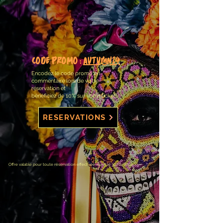
CODE PROMO :
Autumn24
Encodez le code promo en
commentaire lors de votre
réservation et
bénéficiez de 10% sur votre ticket
RESERVATIONS
Offre valable pour toute réservation effectuée avant le 30/11/2024