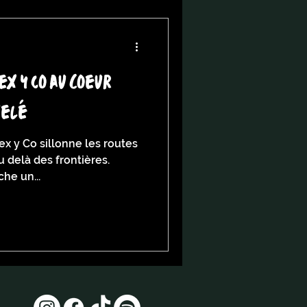
x y Co au coeur
telé
ex y Co sillonne les routes
 delà des frontières.
he un...